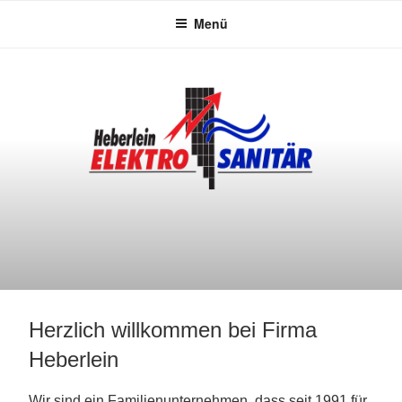
Zum
Menü
Inhalt
springen
Herzlich willkommen bei Firma
Heberlein
Wir sind ein Familienunternehmen, dass seit 1991 für